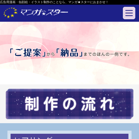
広告用漫画・似顔絵・イラスト制作のことなら、マンガ★スターにおまかせ！